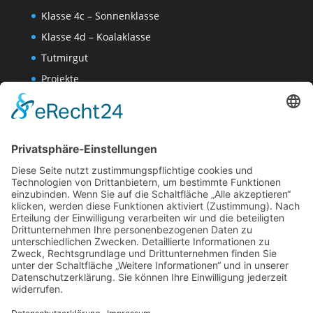
Klasse 4c – Sonnenklasse
Klasse 4d – Koalaklasse
Tutmirgut
Projekte
Werk AG
Wissenschaften-AG
Datenschutzerklärung
Impressum
Website Administration