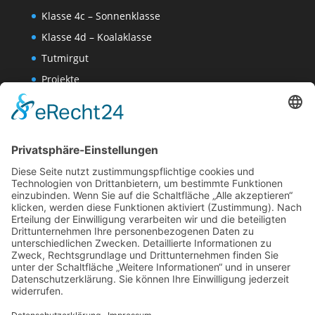
Klasse 4c – Sonnenklasse
Klasse 4d – Koalaklasse
Tutmirgut
Projekte
Werk AG
Wissenschaften-AG
Datenschutzerklärung
Impressum
Website Administration