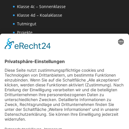
Klasse 4c – Sonnenklasse
Klasse 4d – Koalaklasse
Tutmirgut
Projekte
Werk AG
Wissenschaften-AG
Datenschutzerklärung
Impressum
Website Administration