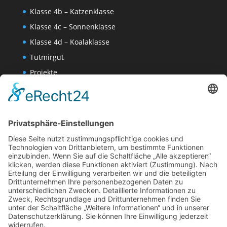
Klasse 4b – Katzenklasse
Klasse 4c – Sonnenklasse
Klasse 4d – Koalaklasse
Tutmirgut
Projekte
Werk AG
Wissenschaften-AG
Datenschutzerklärung
Impressum
Website Administration