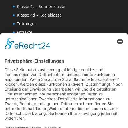
Klasse 4c – Sonnenklasse
Klasse 4d – Koalaklasse
Tutmirgut
Projekte
Werk AG
Wissenschaften-AG
Datenschutzerklärung
Impressum
Website Administration