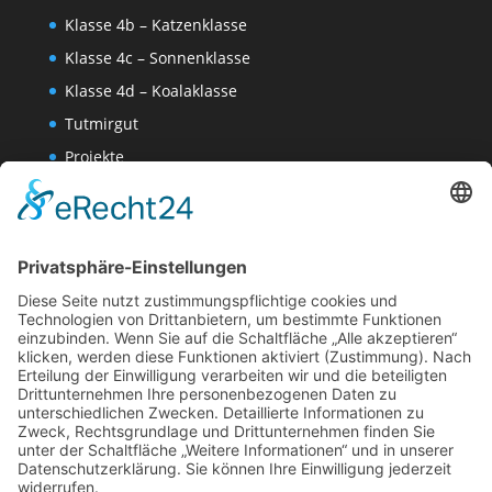
Klasse 4b – Katzenklasse
Klasse 4c – Sonnenklasse
Klasse 4d – Koalaklasse
Tutmirgut
Projekte
Werk AG
Wissenschaften-AG
Datenschutzerklärung
Impressum
Website Administration