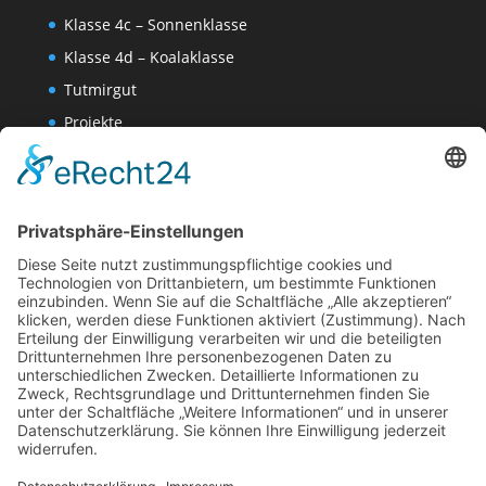
Klasse 4c – Sonnenklasse
Klasse 4d – Koalaklasse
Tutmirgut
Projekte
Werk AG
Wissenschaften-AG
Datenschutzerklärung
Impressum
Website Administration