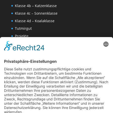
Klasse 4b – Katzenklasse
Klasse 4c – Sonnenklasse
Klasse 4d – Koalaklasse
Tutmirgut
Projekte
Werk AG
Wissenschaften-AG
Datenschutzerklärung
Impressum
Website Administration