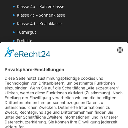
Klasse 4b – Katzenklasse
Klasse 4c – Sonnenklasse
Klasse 4d – Koalaklasse
Tutmirgut
Projekte
Werk AG
Wissenschaften-AG
Datenschutzerklärung
Impressum
Website Administration