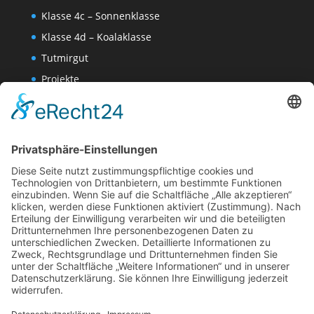
Klasse 4c – Sonnenklasse
Klasse 4d – Koalaklasse
Tutmirgut
Projekte
Werk AG
Wissenschaften-AG
Datenschutzerklärung
Impressum
Website Administration