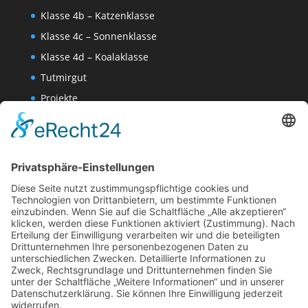
Klasse 4b – Katzenklasse
Klasse 4c – Sonnenklasse
Klasse 4d – Koalaklasse
Tutmirgut
Projekte
Werk AG
Wissenschaften-AG
Datenschutzerklärung
Impressum
Website Administration