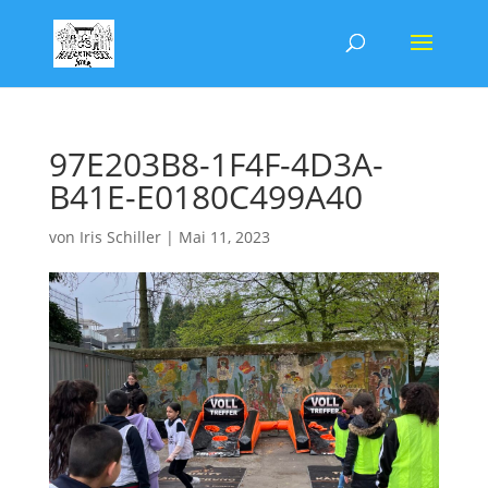
97E203B8-1F4F-4D3A-
B41E-E0180C499A40
von
Iris Schiller
|
Mai 11, 2023