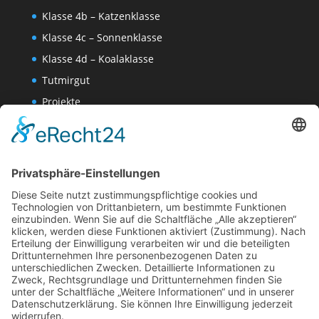
Klasse 4b – Katzenklasse
Klasse 4c – Sonnenklasse
Klasse 4d – Koalaklasse
Tutmirgut
Projekte
Werk AG
Wissenschaften-AG
Datenschutzerklärung
Impressum
Website Administration