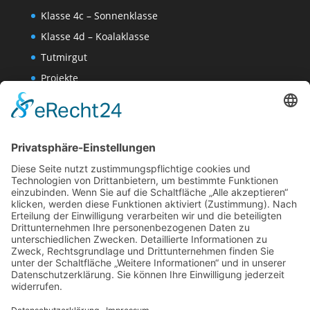
Klasse 4c – Sonnenklasse
Klasse 4d – Koalaklasse
Tutmirgut
Projekte
Werk AG
Wissenschaften-AG
Datenschutzerklärung
Impressum
Website Administration