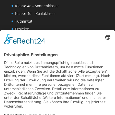
Klasse 4c – Sonnenklasse
Klasse 4d – Koalaklasse
Tutmirgut
Projekte
Werk AG
Wissenschaften-AG
Datenschutzerklärung
Impressum
Website Administration