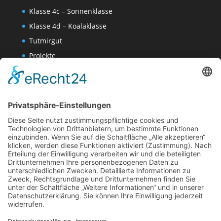
Klasse 4c – Sonnenklasse
Klasse 4d – Koalaklasse
Tutmirgut
Projekte
Werk AG
Wissenschaften-AG
Datenschutzerklärung
Impressum
Website Administration