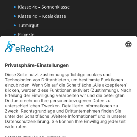
Klasse 4c – Sonnenklasse
Klasse 4d – Koalaklasse
Tutmirgut
Projekte
Werk AG
Wissenschaften-AG
Datenschutzerklärung
Impressum
Website Administration