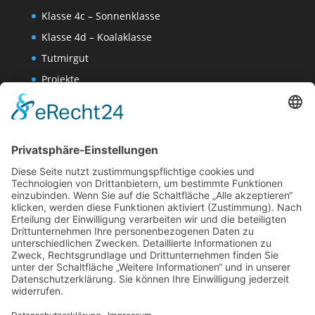
Klasse 4c – Sonnenklasse
Klasse 4d – Koalaklasse
Tutmirgut
Projekte
Werk AG
Wissenschaften-AG
Datenschutzerklärung
Impressum
Website Administration